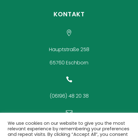
KONTAKT

Hauptstraße 258
65760 Eschborn

(06196) 48 20 38

We use cookies on our website to give you the most
relevant experience by remembering your preferences
mail@schuetzen-eschborn.de
and repeat visits. By clicking “Accept All”, you consent