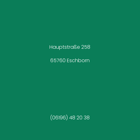
Hauptstraße 258
65760 Eschborn
(06196) 48 20 38