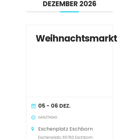
DEZEMBER 2026
Weihnachtsmarkt
05 - 06 DEZ.
GANZTÄGIG
Eschenplatz Eschborn
Eschenplatz, 65760 Eschborn