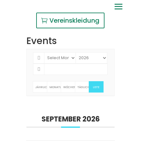
Vereinskleidung
Events
JÄHRLICH
MONATLICH
WÖCHENTLICH
TÄGLICH
LISTE
SEPTEMBER 2026