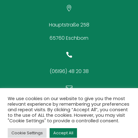

Hauptstraße 258
65760 Eschborn

(06196) 48 20 38

We use cookies on our website to give you the most
mail@schuetzen-eschborn.de
relevant experience by remembering your preferences
and repeat visits. By clicking “Accept All”, you consent
to the use of ALL the cookies. However, you may visit
© 1. Schützengesellschaft
"Cookie Settings" to provide a controlled consent.
1956 Eschborn e.V.
Cookie Settings
Accept All